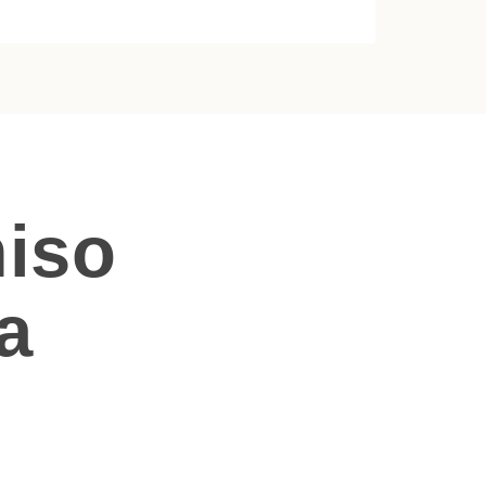
iso
a