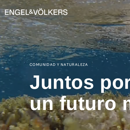
Skip
to
the
main
content.
COMUNIDAD Y NATURALEZA
Juntos po
un futuro 